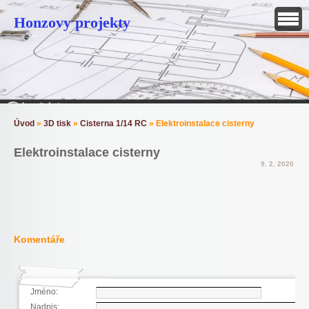
Honzovy projekty
Úvod
»
3D tisk
»
Cisterna 1/14 RC
»
Elektroinstalace cisterny
Elektroinstalace cisterny
9. 2. 2020
Komentáře
Jméno:
Nadpis: