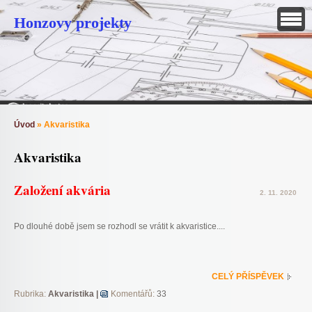
Honzovy projekty
Úvod
»
Akvaristika
Akvaristika
Založení akvária
2. 11. 2020
Po dlouhé době jsem se rozhodl se vrátit k akvaristice....
CELÝ PŘÍSPĚVEK
Rubrika:
Akvaristika
|
Komentářů:
33