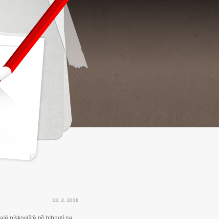
18. 2. 2018
é pískoviště při blbnutí na