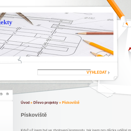
ekty
Úvod
»
Dřevo projekty
»
Pískoviště
Pískoviště
Když už jsem byl ve zhotovení kompostu, tak jsem pro děcka udělal mal