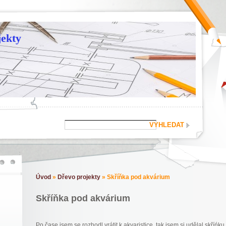
ekty
Úvod
»
Dřevo projekty
»
Skříňka pod akvárium
Skříňka pod akvárium
Po čase jsem se rozhodl vrátit k akvaristice, tak jsem si udělal skříńku