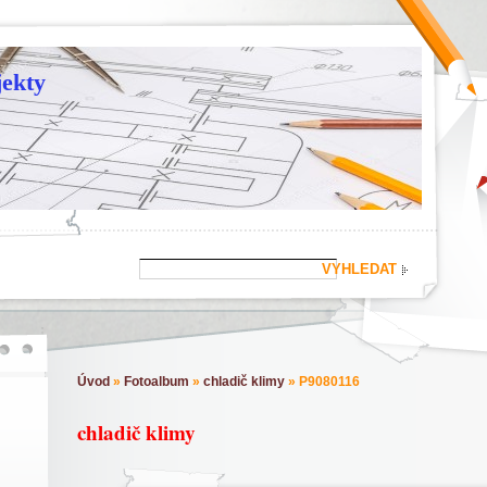
ekty
Úvod
»
Fotoalbum
»
chladič klimy
»
P9080116
chladič klimy