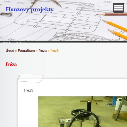
Honzovy projekty
Úvod
»
Fotoalbum
»
fréza
»
frez3
fréza
frez3