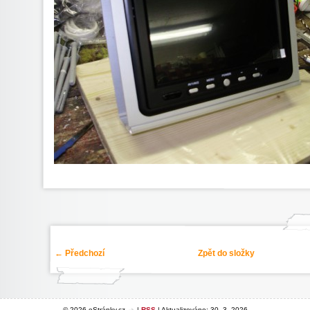
← Předchozí
Zpět do složky
© 2026 eStránky.cz
|
RSS
|
Aktualizováno: 30. 3. 2026