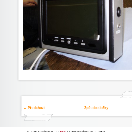
← Předchozí
Zpět do složky
© 2026 eStránky.cz
|
RSS
|
Aktualizováno: 30. 3. 2026