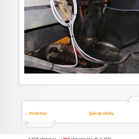
← Předchozí
Zpět do složky
© 2026 eStránky.cz
|
RSS
|
Aktualizováno: 30. 3. 2026