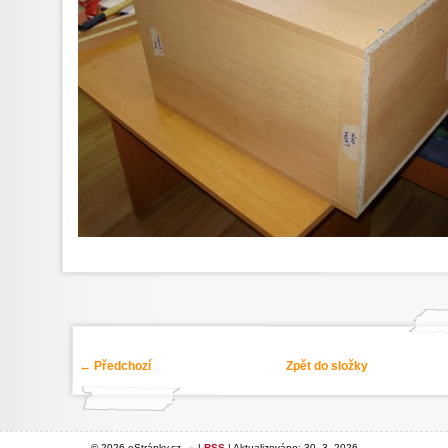
← Předchozí
Zpět do složky
© 2026 eStránky.cz
|
RSS
|
Aktualizováno: 30. 3. 2026