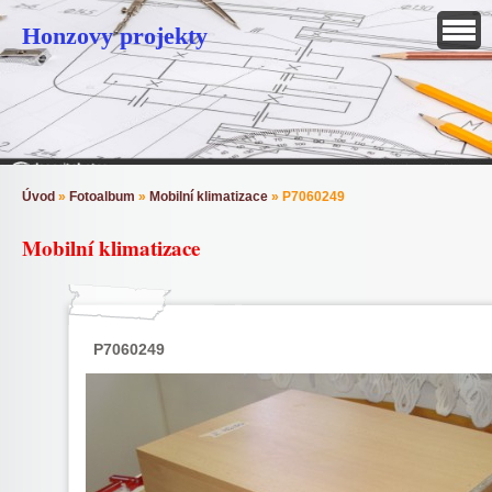
Honzovy projekty
Úvod
»
Fotoalbum
»
Mobilní klimatizace
»
P7060249
Mobilní klimatizace
P7060249