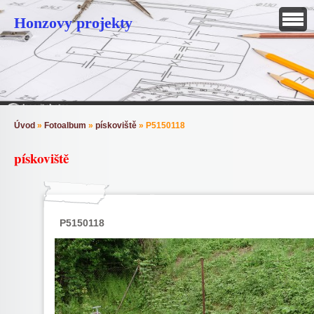
Honzovy projekty
Úvod
»
Fotoalbum
»
pískoviště
»
P5150118
pískoviště
P5150118