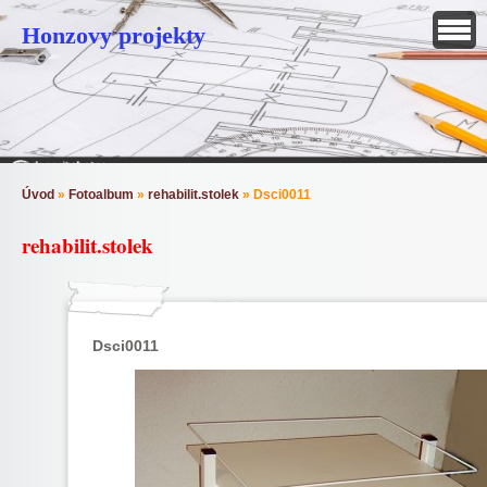
Honzovy projekty
Úvod
»
Fotoalbum
»
rehabilit.stolek
»
Dsci0011
rehabilit.stolek
Dsci0011