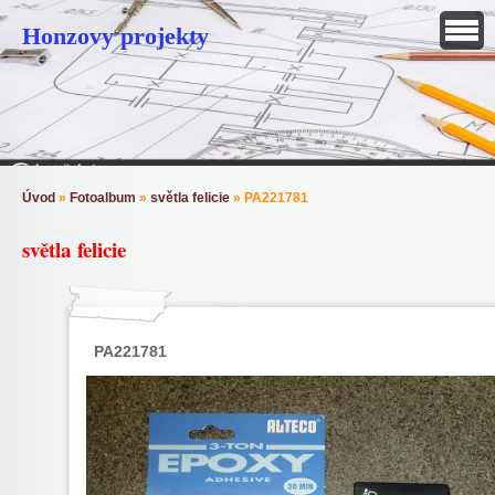
Honzovy projekty
Úvod
»
Fotoalbum
»
světla felicie
»
PA221781
světla felicie
PA221781