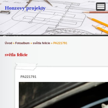
Honzovy projekty
Úvod
»
Fotoalbum
»
světla felicie
»
PA221791
světla felicie
PA221791