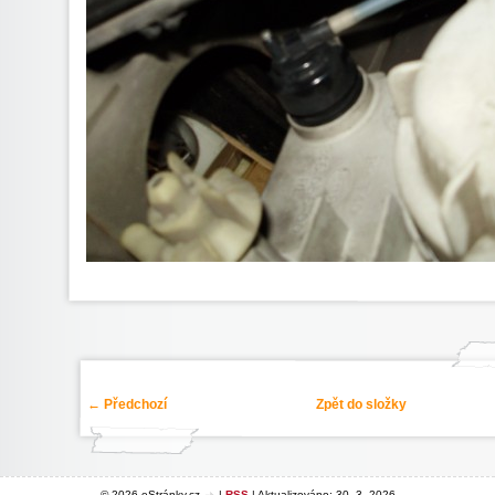
← Předchozí
Zpět do složky
© 2026 eStránky.cz
|
RSS
|
Aktualizováno: 30. 3. 2026