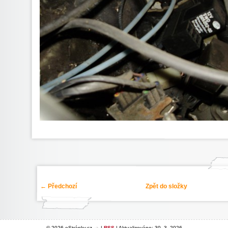
← Předchozí
Zpět do složky
© 2026 eStránky.cz
|
RSS
|
Aktualizováno: 30. 3. 2026