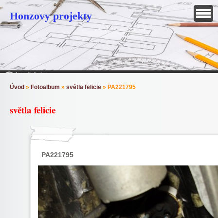
Honzovy projekty
Úvod
»
Fotoalbum
»
světla felicie
»
PA221795
světla felicie
PA221795