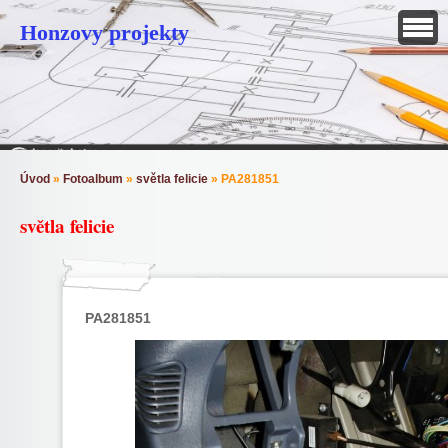
Honzovy projekty
Úvod
»
Fotoalbum
»
světla felicie
»
PA281851
světla felicie
PA281851