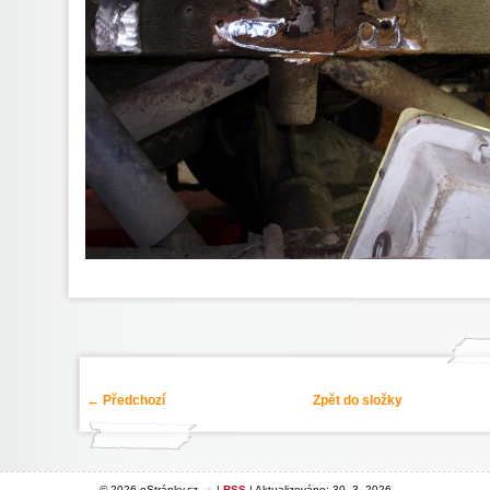
← Předchozí
Zpět do složky
© 2026 eStránky.cz
|
RSS
|
Aktualizováno: 30. 3. 2026