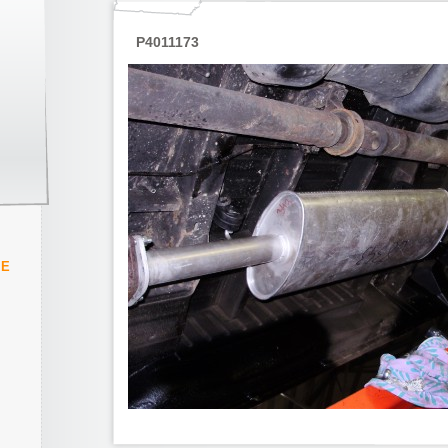
P4011173
IE