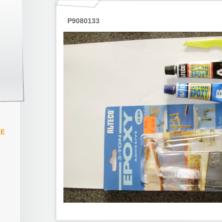
P9080133
IE