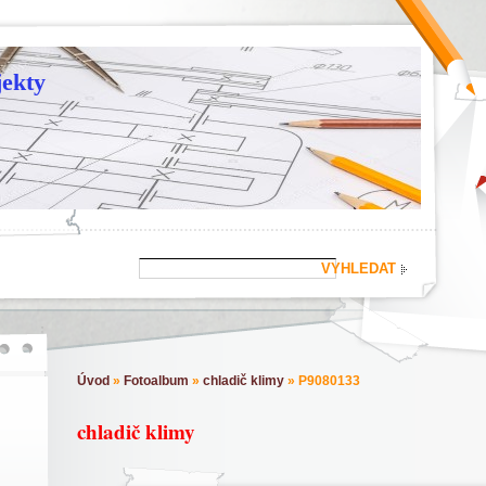
ekty
Úvod
»
Fotoalbum
»
chladič klimy
»
P9080133
chladič klimy