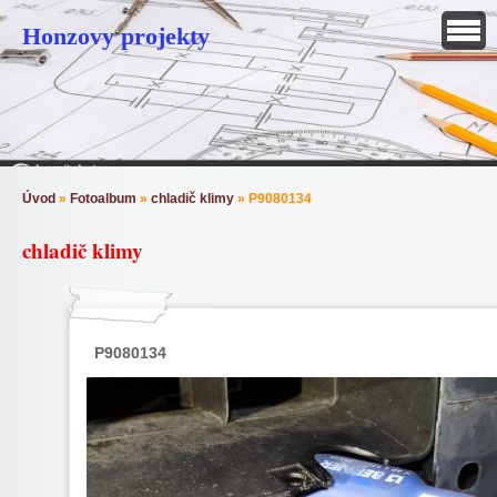
Honzovy projekty
Úvod
»
Fotoalbum
»
chladič klimy
»
P9080134
chladič klimy
P9080134