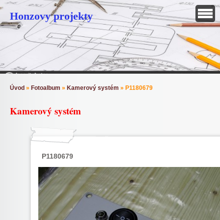
Honzovy projekty
Úvod
»
Fotoalbum
»
Kamerový systém
»
P1180679
Kamerový systém
P1180679