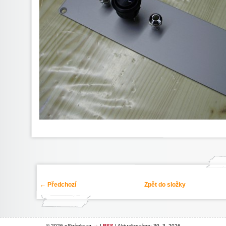
← Předchozí
Zpět do složky
© 2026 eStránky.cz
|
RSS
|
Aktualizováno: 30. 3. 2026