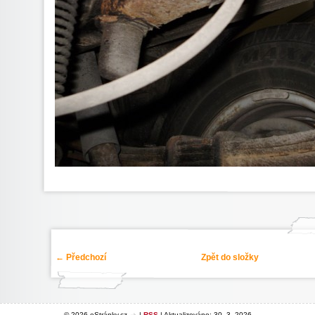
← Předchozí
Zpět do složky
© 2026 eStránky.cz
|
RSS
|
Aktualizováno: 30. 3. 2026