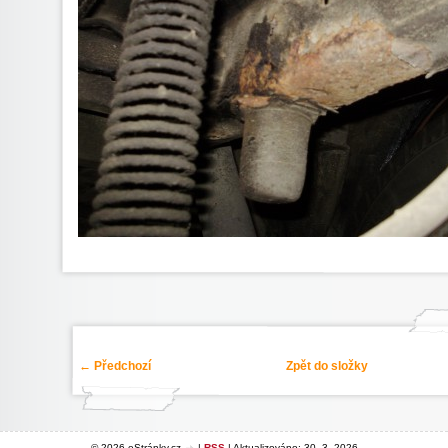
← Předchozí
Zpět do složky
© 2026 eStránky.cz
|
RSS
|
Aktualizováno: 30. 3. 2026