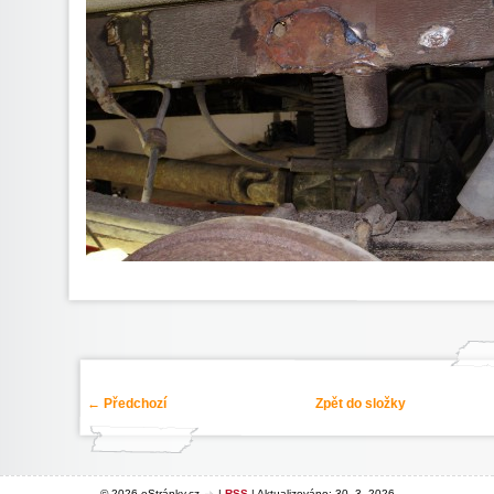
← Předchozí
Zpět do složky
© 2026 eStránky.cz
|
RSS
|
Aktualizováno: 30. 3. 2026