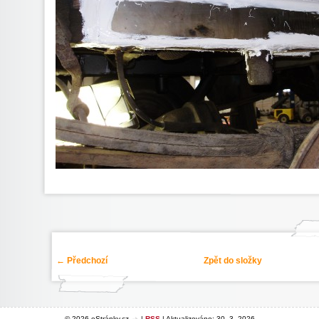
← Předchozí
Zpět do složky
© 2026 eStránky.cz
|
RSS
|
Aktualizováno: 30. 3. 2026