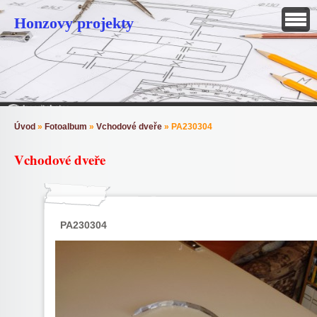
Honzovy projekty
Úvod
»
Fotoalbum
»
Vchodové dveře
»
PA230304
Vchodové dveře
PA230304