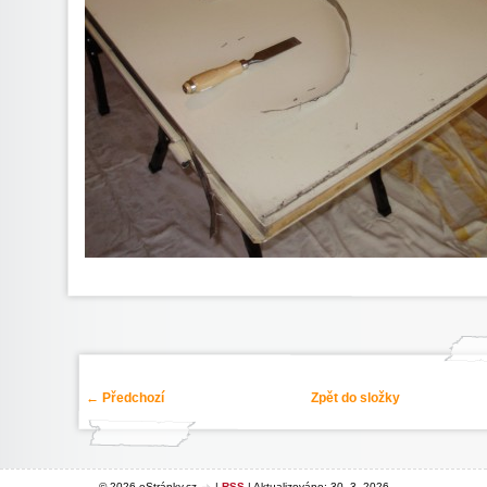
← Předchozí
Zpět do složky
© 2026 eStránky.cz
|
RSS
|
Aktualizováno: 30. 3. 2026