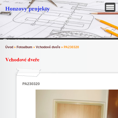
Honzovy projekty
Úvod
»
Fotoalbum
»
Vchodové dveře
»
PA230320
Vchodové dveře
PA230320