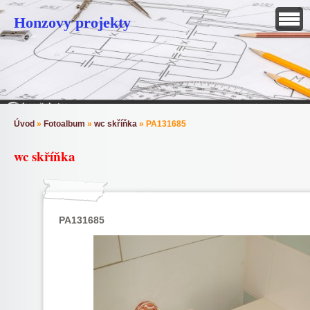
Honzovy projekty
Úvod
»
Fotoalbum
»
wc skříňka
»
PA131685
wc skříňka
PA131685