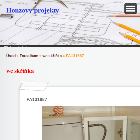
Honzovy projekty
Úvod
»
Fotoalbum
»
wc skříňka
»
PA131687
wc skříňka
PA131687