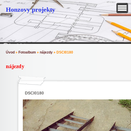
Honzovy projekty
Úvod
»
Fotoalbum
»
nájezdy
»
DSCI0180
nájezdy
DSCI0180