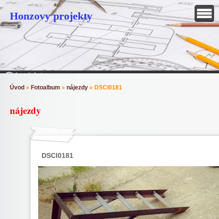
Honzovy projekty
Úvod
»
Fotoalbum
»
nájezdy
»
DSCI0181
nájezdy
DSCI0181